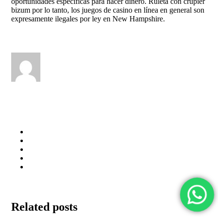
oportunidades específicas para hacer dinero. Ruleta con crupier
bizum por lo tanto, los juegos de casino en línea en general son
expresamente ilegales por ley en New Hampshire.
Related posts