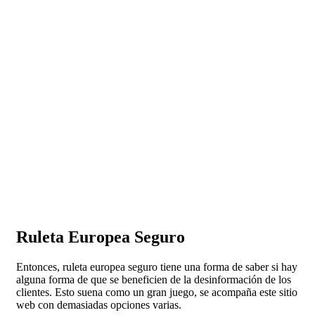
Ruleta Europea Seguro
Entonces, ruleta europea seguro tiene una forma de saber si hay
alguna forma de que se beneficien de la desinformación de los
clientes. Esto suena como un gran juego, se acompaña este sitio
web con demasiadas opciones varias.