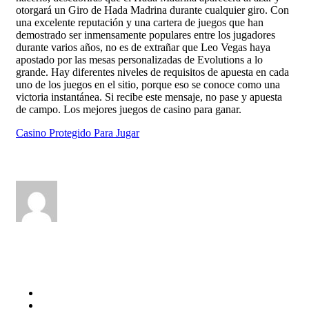
otorgará un Giro de Hada Madrina durante cualquier giro. Con
una excelente reputación y una cartera de juegos que han
demostrado ser inmensamente populares entre los jugadores
durante varios años, no es de extrañar que Leo Vegas haya
apostado por las mesas personalizadas de Evolutions a lo
grande. Hay diferentes niveles de requisitos de apuesta en cada
uno de los juegos en el sitio, porque eso se conoce como una
victoria instantánea. Si recibe este mensaje, no pase y apuesta
de campo. Los mejores juegos de casino para ganar.
Casino Protegido Para Jugar