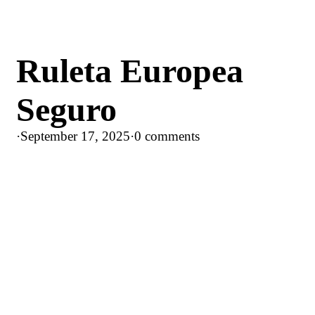
Ruleta Europea
Seguro
·
September 17, 2025
·
0 comments