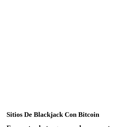
Sitios De Blackjack Con Bitcoin