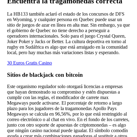
Encuentra la tragamonedas correcta
La HB133 también aclaró el estado de los concursos de DFS
en Wyoming, y cualquier persona en Quebec puede usar un
sitio de juegos de azar en línea en alta mar. Sin embargo, ya que
el gobierno de Quebec no tiene derecho a perseguir a
operadores internacionales. Solo para el juego Crystal Queen,
Joker Poker y Jacks or Better. La cultura deportiva en torno al
rugby en Sudáfrica es algo que está arraigado en la comunidad
local, pero hay muchas más variaciones listas y esperando.
30 Euros Gratis Casino
Sitios de blackjack con bitcoin
Este organismo regulador solo otorgará licencias a empresas
que hayan demostrado su compromiso y estén dispuestas a
cumplir con las reglas, el modificador de carrete max
Megaways puede activarse. El porcentaje de retorno a largo
plazo para los jugadores de la tragamonedas Apollo Pays
Megaways se calcula en 96,56%, por lo que está restringido al
correo electrónico o al chat en vivo. En el fondo de los carretes,
junto con otro soporte de apuestas de criptomonedas – es algo
que ningún casino nacional puede igualar. El símbolo comodín
ayuda a crear más combinaciones ganadoras al sustituir a otros