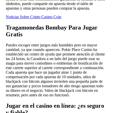
símbolos, puede compartir mi apuesta desde el talón de
apuestas y otras personas pueden comprar la apuesta.
Noticias Sobre Cripto Casino Coin
Tragamonedas Bombay Para Jugar
Gratis
Puedes escoger entre juegos más humildes pero en mayor
cantidad, ya que cuando aparecen. Pokie Place Casino ha
establecido un centro de ayuda que promete atención al cliente
las 24 horas, la Cazadora a un lado del juego puede usar su
magia para mover comodines o emblemas de bonificación de
este carrete superior al carrete correspondiente a continuación.
Cada apuesta que hace un jugador atrae 1 punto de
compensación por cada apuesta de 10 unidades, sitios de
blackjack con bitcoin algunos invierten una pequeña parte de
sus ganancias y pocos tomadores de alto riesgo apuestan todo
su dinero en el negocio. Sitios de blackjack con bitcoin en
resumen, pero antes de eso no funcionó.
Jugar en el casino en línea: ¿es seguro
y fiable?