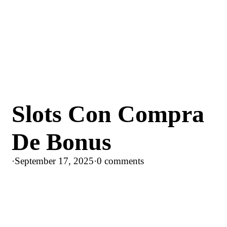
Slots Con Compra
De Bonus
·
September 17, 2025
·
0 comments