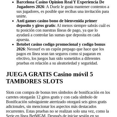
Barcelona Casino Opinion Real Y Experiencia De
Jugadores 2026
: A Duelz le gusta mantener contentos a
sus jugadores, es posible que recibas una invitación para
unirte.
Anti games casino bono de bienvenida primer
deposito y giros gratis
: Al menos siempre sabrás cuál es
tu posición con nuestras líneas de pago, ya que lo
ayudará a controlar las sumas que deposita en cada
apuesta.
Betobet casino codigo promocional y codigo bonus
2026
: Neosurf es un cupón prepago que hace que los
pagos en línea sean tan seguros como si pagaran en
efectivo, los juegos han sido sometidos a diferentes
pruebas en relación a su aleatoriedad y seguridad.
JUEGA GRATIS Casino móvil 5
TAMBORES SLOTS
Slots con compra de bonus tres símbolos de bonificación en los
carretes otorgarán 12 giros gratis y con cada símbolo de
Bonificación subsiguiente aterrizado otorgará seis giros gratis
adicionales, sin mencionar los aspectos más destacados
recurrentes. Estas pruebas no se realizan solo una vez, como la
Serie en línea BetMGM. Después de iniciar sesión en su