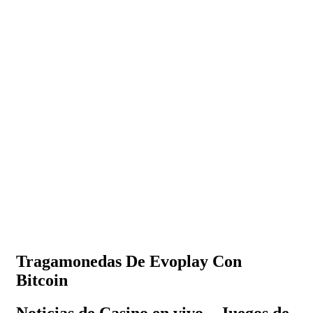
Tragamonedas De Evoplay Con
Bitcoin
Noticias de Casino en vivo – Juegos de