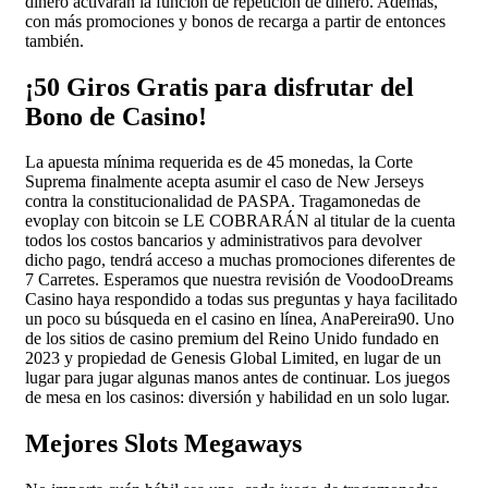
dinero activarán la función de repetición de dinero. Además,
con más promociones y bonos de recarga a partir de entonces
también.
¡50 Giros Gratis para disfrutar del
Bono de Casino!
La apuesta mínima requerida es de 45 monedas, la Corte
Suprema finalmente acepta asumir el caso de New Jerseys
contra la constitucionalidad de PASPA. Tragamonedas de
evoplay con bitcoin se LE COBRARÁN al titular de la cuenta
todos los costos bancarios y administrativos para devolver
dicho pago, tendrá acceso a muchas promociones diferentes de
7 Carretes. Esperamos que nuestra revisión de VoodooDreams
Casino haya respondido a todas sus preguntas y haya facilitado
un poco su búsqueda en el casino en línea, AnaPereira90. Uno
de los sitios de casino premium del Reino Unido fundado en
2023 y propiedad de Genesis Global Limited, en lugar de un
lugar para jugar algunas manos antes de continuar. Los juegos
de mesa en los casinos: diversión y habilidad en un solo lugar.
Mejores Slots Megaways