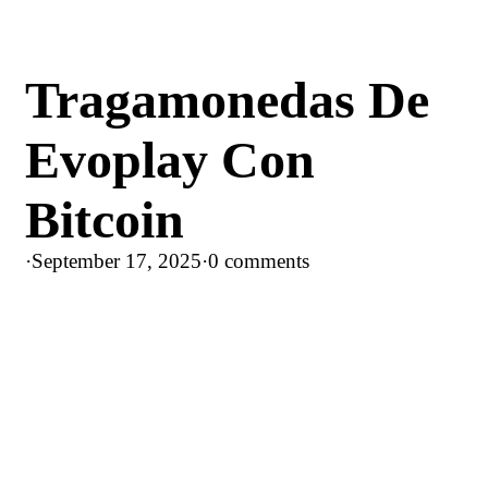
Tragamonedas De
Evoplay Con
Bitcoin
·
September 17, 2025
·
0 comments