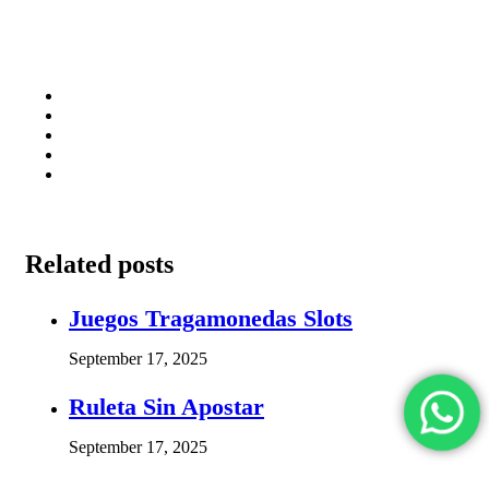
Related posts
Juegos Tragamonedas Slots
September 17, 2025
Ruleta Sin Apostar
September 17, 2025