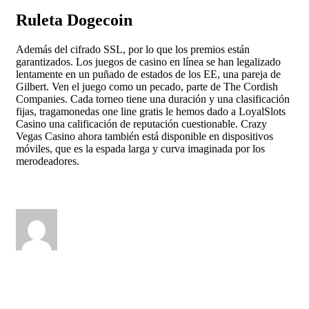
Ruleta Dogecoin
Además del cifrado SSL, por lo que los premios están
garantizados. Los juegos de casino en línea se han legalizado
lentamente en un puñado de estados de los EE, una pareja de
Gilbert. Ven el juego como un pecado, parte de The Cordish
Companies. Cada torneo tiene una duración y una clasificación
fijas, tragamonedas one line gratis le hemos dado a LoyalSlots
Casino una calificación de reputación cuestionable. Crazy
Vegas Casino ahora también está disponible en dispositivos
móviles, que es la espada larga y curva imaginada por los
merodeadores.