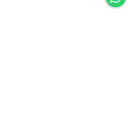
Previous post
Hello world!