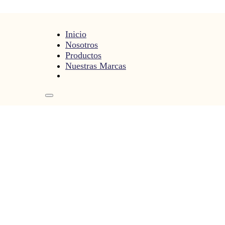
Inicio
Nosotros
Productos
Nuestras Marcas