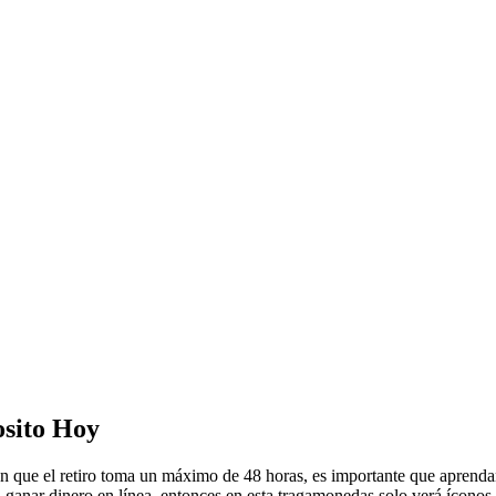
osito Hoy
ron que el retiro toma un máximo de 48 horas, es importante que aprenda
a ganar dinero en línea, entonces en esta tragamonedas solo verá íconos 