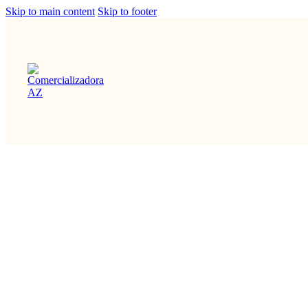
Skip to main content
Skip to footer