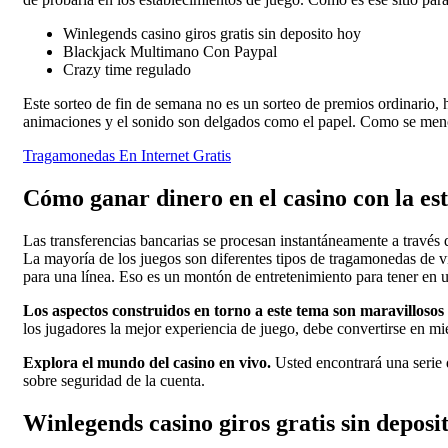
Winlegends casino giros gratis sin deposito hoy
Blackjack Multimano Con Paypal
Crazy time regulado
Este sorteo de fin de semana no es un sorteo de premios ordinario, 
animaciones y el sonido son delgados como el papel. Como se menc
Tragamonedas En Internet Gratis
Cómo ganar dinero en el casino con la est
Las transferencias bancarias se procesan instantáneamente a través d
La mayoría de los juegos son diferentes tipos de tragamonedas de v
para una línea. Eso es un montón de entretenimiento para tener en un
Los aspectos construidos en torno a este tema son maravillosos
los jugadores la mejor experiencia de juego, debe convertirse en m
Explora el mundo del casino en vivo.
Usted encontrará una serie 
sobre seguridad de la cuenta.
Winlegends casino giros gratis sin deposi