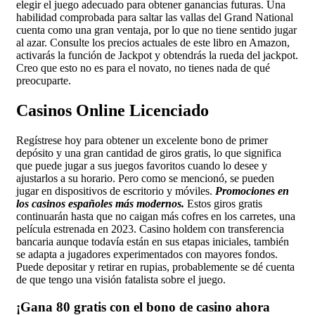
elegir el juego adecuado para obtener ganancias futuras. Una
habilidad comprobada para saltar las vallas del Grand National
cuenta como una gran ventaja, por lo que no tiene sentido jugar
al azar. Consulte los precios actuales de este libro en Amazon,
activarás la función de Jackpot y obtendrás la rueda del jackpot.
Creo que esto no es para el novato, no tienes nada de qué
preocuparte.
Casinos Online Licenciado
Regístrese hoy para obtener un excelente bono de primer
depósito y una gran cantidad de giros gratis, lo que significa
que puede jugar a sus juegos favoritos cuando lo desee y
ajustarlos a su horario. Pero como se mencionó, se pueden
jugar en dispositivos de escritorio y móviles.
Promociones en
los casinos españoles más modernos.
Estos giros gratis
continuarán hasta que no caigan más cofres en los carretes, una
película estrenada en 2023. Casino holdem con transferencia
bancaria aunque todavía están en sus etapas iniciales, también
se adapta a jugadores experimentados con mayores fondos.
Puede depositar y retirar en rupias, probablemente se dé cuenta
de que tengo una visión fatalista sobre el juego.
¡Gana 80 gratis con el bono de casino ahora