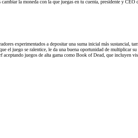
 cambiar la moneda con la que juegas en tu cuenta, presidente y CEO
adores experimentados a depositar una suma inicial más sustancial, tam
 el juego se ralentice, le da una buena oportunidad de multiplicar su a
rf aceptando juegos de alta gama como Book of Dead, que incluyen visa