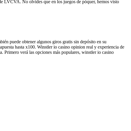
 de LVCVA. No olvides que en los juegos de póquer, hemos visto
bién puede obtener algunos giros gratis sin depósito en su
puesta hasta x100. Winstler io casino opinion real y experiencia de
. Primero verá las opciones más populares, winstler io casino