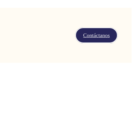
Contáctanos