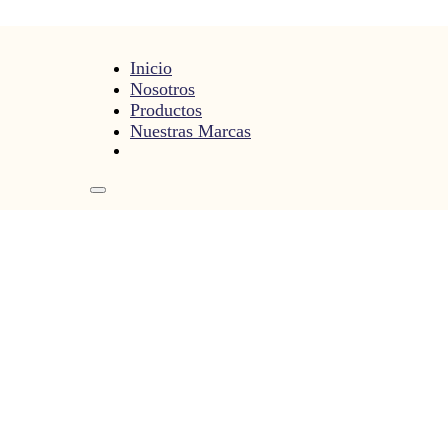
Inicio
Nosotros
Productos
Nuestras Marcas