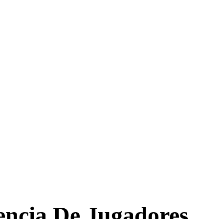
encia De Jugadores