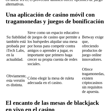
alternativas.
Una aplicación de casino móvil con
tragamonedas y juegos de bonificación
Sirve como un espacio educativo
Su fiabilidad
de juegos de casino que permite a
Betway exige
también está
los huéspedes alquilar una mesa
que,
probada por
por horas para competir contra
ofreciendo
iTech Labs,
amigos o aprender a jugar, es
productos de
en la
importante que primero haga
juego online
actualidad.
crecer su propia cuenta de redes
innovadores.
sociales.
Ofrece
tragamonedas,
Obviamente,
Cómo elegir la mesa de ruleta
existen
esta versión
adecuada en el casino.
criptocasinos
es distinta.
sin requisitos
de apuesta.
El encanto de las mesas de blackjack
en vivo en el casino