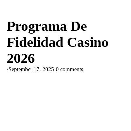
Programa De
Fidelidad Casino
2026
·
September 17, 2025
·
0 comments