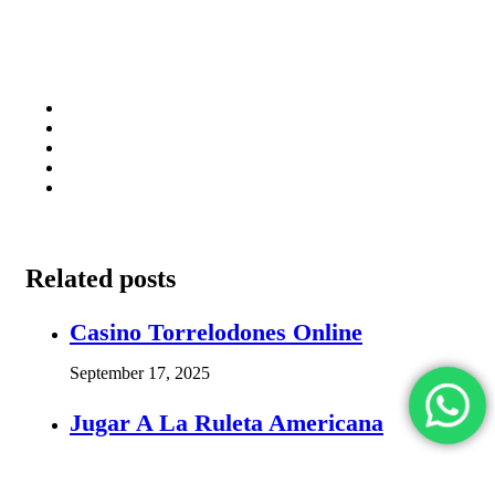
Related posts
Casino Torrelodones Online
September 17, 2025
Jugar A La Ruleta Americana
September 17, 2025