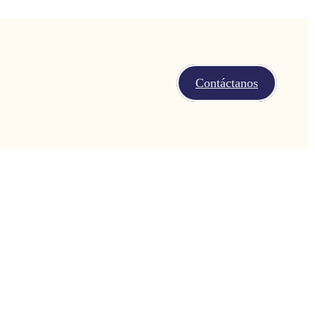
Contáctanos