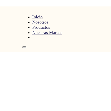
Inicio
Nosotros
Productos
Nuestras Marcas